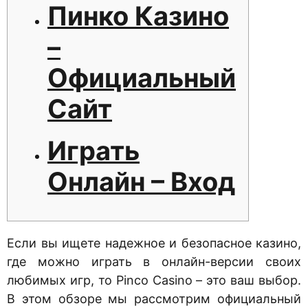
Пинко Казино
–
Официальный
Сайт
Играть
Онлайн – Вход
Если вы ищете надежное и безопасное казино,
где можно играть в онлайн-версии своих
любимых игр, то Pinco Casino – это ваш выбор.
В этом обзоре мы рассмотрим официальный