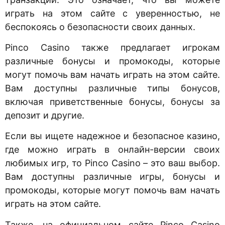
играть на этом сайте с уверенностью, не
беспокоясь о безопасности своих данных.
Pinco Casino также предлагает игрокам
различные бонусы и промокоды, которые
могут помочь вам начать играть на этом сайте.
Вам доступны различные типы бонусов,
включая приветственные бонусы, бонусы за
депозит и другие.
Если вы ищете надежное и безопасное казино,
где можно играть в онлайн-версии своих
любимых игр, то Pinco Casino – это ваш выбор.
Вам доступны различные игры, бонусы и
промокоды, которые могут помочь вам начать
играть на этом сайте.
Также, на официальном сайте Pinco Casino