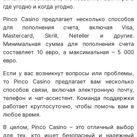
где угодно и когда угодно.
Pinco Casino предлагает несколько способов
для пополнения счета, включая Visa,
Mastercard, Skrill, Neteller и другие.
Минимальная сумма для пополнения счета
составляет 10 евро, а максимальная – 5 000
евро.
Если у вас возникнут вопросы или проблемы,
то Pinco Casino предлагает вам несколько
способов связи, включая электронную почту,
телефон и чат-ассистент. Команда поддержки
работает круглосуточно, чтобы помочь вам в
любое время.
В целом, Pinco Casino – это отличный выбор
для тех, кто ищет безопасный и надежный