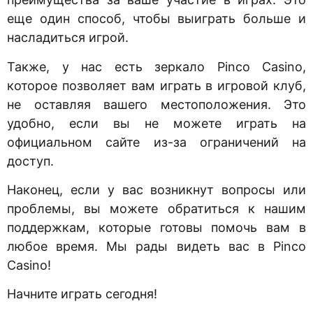
еще один способ, чтобы выиграть больше и
насладиться игрой.
Также, у нас есть зеркало Pinco Casino,
которое позволяет вам играть в игровой клуб,
не оставляя вашего местоположения. Это
удобно, если вы не можете играть на
официальном сайте из-за ограничений на
доступ.
Наконец, если у вас возникнут вопросы или
проблемы, вы можете обратиться к нашим
поддержкам, которые готовы помочь вам в
любое время. Мы рады видеть вас в Pinco
Casino!
Начните играть сегодня!