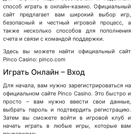
способ играть в онлайн-казино. Официальный
сайт предлагает вам широкий выбор игр,
безопасный и честный игровой процесс, а
также несколько способов для пополнения
счета и связи с командой поддержки.
Здесь вы можете найти официальный сайт
Pinco Casino: pinco.com
Играть Онлайн – Вход
Для начала, вам нужно зарегистрироваться на
официальном сайте Pinco Casino. Это быстро и
просто – вам нужно ввести свои данные,
выбрать пароль и подтвердить регистрацию.
Затем вы сможете войти в игровой клуб и
начать играть в любые игры, которые вам
понравились.