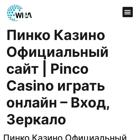
Пинко Казино
Официальный
сайт | Pinco
Casino играть
онлайн – Вход,
Зеркало
Пинко Казино Официальный