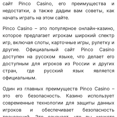
сайт Pinco Casino, его преимущества и
недостатки, а также дадим вам советы, как
начать играть на этом сайте.
Pinco Casino – это популярное онлайн-казино,
которое предлагает игрокам широкий спектр
игр, включая слоты, карточные игры, рулетку и
другие. Официальный сайт Pinco Casino
доступен на русском языке, что делает его
доступным для игроков из России и других
стран, где русский язык является
официальным.
Один из главных преимуществ Pinco Casino –
это его безопасность. Казино использует
современные технологии для защиты данных
игроков и обеспечивает безопасность
транзакций. Это означает, что вы можете