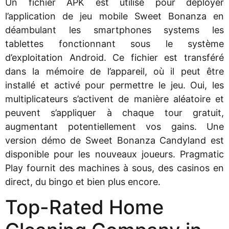
Un fichier APK est utilisé pour déployer
l’application de jeu mobile Sweet Bonanza en
déambulant les smartphones systems les
tablettes fonctionnant sous le système
d’exploitation Android. Ce fichier est transféré
dans la mémoire de l’appareil, où il peut être
installé et activé pour permettre le jeu. Oui, les
multiplicateurs s’activent de manière aléatoire et
peuvent s’appliquer à chaque tour gratuit,
augmentant potentiellement vos gains. Une
version démo de Sweet Bonanza Candyland est
disponible pour les nouveaux joueurs. Pragmatic
Play fournit des machines à sous, des casinos en
direct, du bingo et bien plus encore.
Top-Rated Home