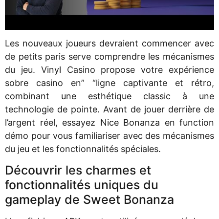
Les nouveaux joueurs devraient commencer avec
de petits paris serve comprendre les mécanismes
du jeu. Vinyl Casino propose votre expérience
sobre casino en” “ligne captivante et rétro,
combinant une esthétique classic à une
technologie de pointe. Avant de jouer derrière de
l’argent réel, essayez Nice Bonanza en function
démo pour vous familiariser avec des mécanismes
du jeu et les fonctionnalités spéciales.
Découvrir les charmes et
fonctionnalités uniques du
gameplay de Sweet Bonanza