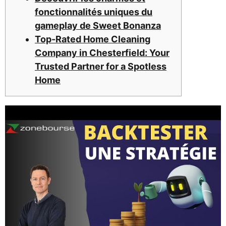
fonctionnalités uniques du
gameplay de Sweet Bonanza
Top-Rated Home Cleaning
Company in Chesterfield: Your
Trusted Partner for a Spotless
Home