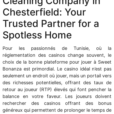
Cleaning Company in
Chesterfield: Your
Trusted Partner for a
Spotless Home
Pour les passionnés de Tunisie, où la
réglementation des casinos change souvent, le
choix de la bonne plateforme pour jouer à Sweet
Bonanza est primordial. Le casino idéal n’est pas
seulement un endroit où jouer, mais un portail vers
des richesses potentielles, offrant des taux de
retour au joueur (RTP) élevés qui font pencher la
balance en votre faveur. Les joueurs doivent
rechercher des casinos offrant des bonus
généreux qui permettent de prolonger le temps de