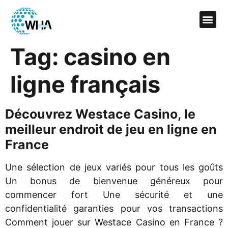
Tag:
casino en
ligne français
Découvrez Westace Casino, le
meilleur endroit de jeu en ligne en
France
Une sélection de jeux variés pour tous les goûts
Un bonus de bienvenue généreux pour
commencer fort Une sécurité et une
confidentialité garanties pour vos transactions
Comment jouer sur Westace Casino en France ?