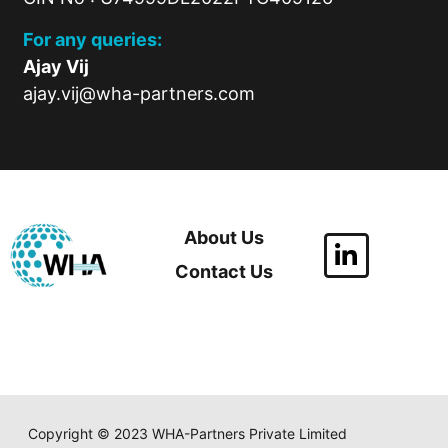
For any queries:
Ajay Vij
ajay.vij@wha-partners.com
About Us
Contact Us
Copyright © 2023 WHA-Partners Private Limited