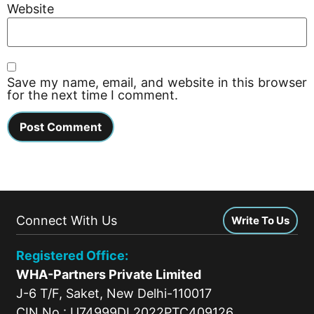
Website
Save my name, email, and website in this browser
for the next time I comment.
Connect With Us
Write To Us
Registered Office:
WHA-Partners Private Limited
J-6 T/F, Saket, New Delhi-110017
CIN No : U74999DL2022PTC409126