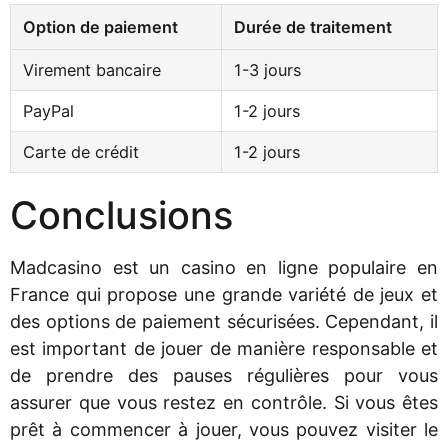
Option de paiement
Durée de traitement
Virement bancaire
1-3 jours
PayPal
1-2 jours
Carte de crédit
1-2 jours
Conclusions
Madcasino est un casino en ligne populaire en
France qui propose une grande variété de jeux et
des options de paiement sécurisées. Cependant, il
est important de jouer de manière responsable et
de prendre des pauses régulières pour vous
assurer que vous restez en contrôle. Si vous êtes
prêt à commencer à jouer, vous pouvez visiter le