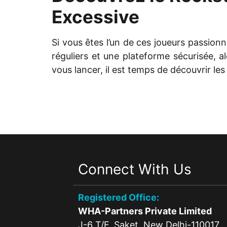
Excessive
Si vous êtes l’un de ces joueurs passion
réguliers et une plateforme sécurisée, 
vous lancer, il est temps de découvrir le
Connect With Us
Registered Office:
WHA-Partners Private Limited
J-6 T/F, Saket, New Delhi-110017