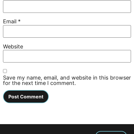
Email
*
Website
Save my name, email, and website in this browser
for the next time I comment.