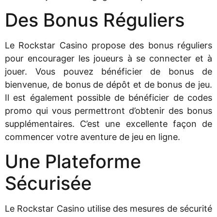
Des Bonus Réguliers
Le Rockstar Casino propose des bonus réguliers
pour encourager les joueurs à se connecter et à
jouer. Vous pouvez bénéficier de bonus de
bienvenue, de bonus de dépôt et de bonus de jeu.
Il est également possible de bénéficier de codes
promo qui vous permettront d’obtenir des bonus
supplémentaires. C’est une excellente façon de
commencer votre aventure de jeu en ligne.
Une Plateforme
Sécurisée
Le Rockstar Casino utilise des mesures de sécurité