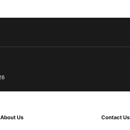
26
About Us
Contact Us