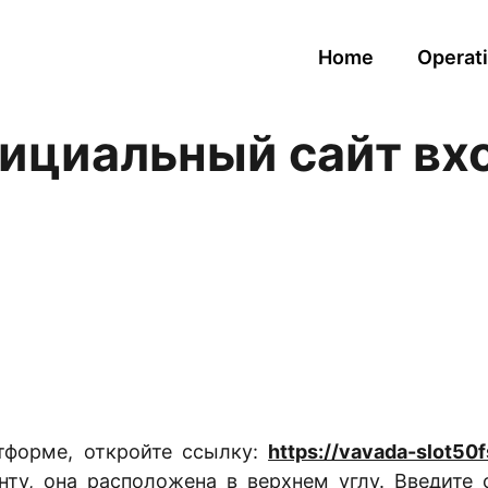
Home
Operati
ициальный сайт вх
тформе, откройте ссылку:
https://vavada-slot50f
нту, она расположена в верхнем углу. Введите