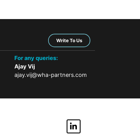
Write To Us
For any queries:
Ajay Vij
ajay.vij@wha-partners.com