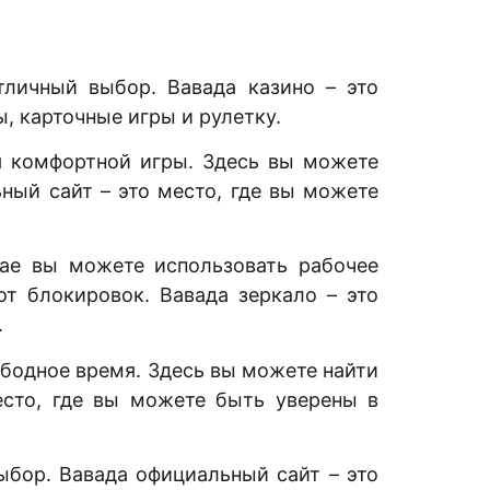
тличный выбор. Вавада казино – это
, карточные игры и рулетку.
я комфортной игры. Здесь вы можете
ьный сайт – это место, где вы можете
чае вы можете использовать рабочее
от блокировок. Вавада зеркало – это
.
ободное время. Здесь вы можете найти
есто, где вы можете быть уверены в
ыбор. Вавада официальный сайт – это