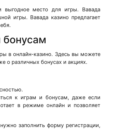
и выгодное место для игры. Вавада
ной игры. Вавада казино предлагает
ебя.
и бонусам
гры в онлайн-казино. Здесь вы можете
же о различных бонусах и акциях.
сностью.
аться к играм и бонусам, даже если
ботает в режиме онлайн и позволяет
 нужно заполнить форму регистрации,