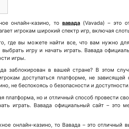
ное онлайн-казино, то
вавада
(Vavada) – это о
агает игрокам широкий спектр игр, включая слоты
то, где вы можете найти все, что вам нужно дл
, выбрать игру и начать играть. Вавада официал
ости игры.
да заблокирован в вашей стране? В этом слу
игрокам доступаться платформе, не зависящей 
но, не беспокоясь о безопасности и доступности
ная платформа, но и отличный способ провести св
ачать играть. Вавада официальный сайт – это м
ное онлайн-казино, то Вавада – это отличный в