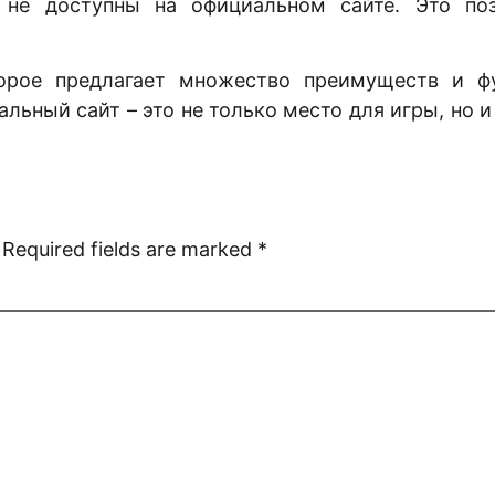
 не доступны на официальном сайте. Это по
.
торое предлагает множество преимуществ и ф
альный сайт – это не только место для игры, но 
Required fields are marked
*