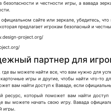
 безопасности и честности игры, а вавада зерк
ости.
 официальном сайте или зеркале, убедитесь, чт
 которая предлагает игрокам безопасный и честн
design-project.org/
ject.org/
адежный партнер для игро
 где вы можете найти все, что вам нужно для ус
карточные игры и другие, чтобы найти что-то дл
жет вам найти доступ к Ваваде, если официальны
ый ресурс, который поможет вам найти доступ 
где вы можете начать свою игру. Вавада официал
й игры.