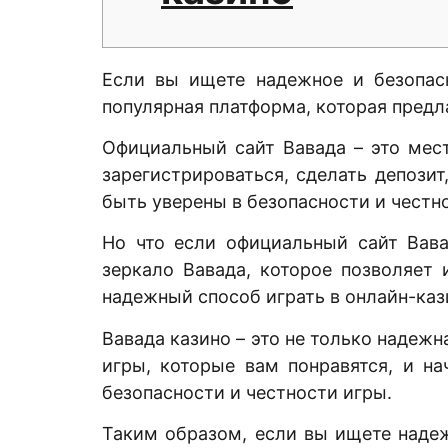
Если вы ищете надежное и безопас
популярная платформа, которая предл
Официальный сайт Вавада – это мес
зарегистрироваться, сделать депозит
быть уверены в безопасности и честн
Но что если официальный сайт Вава
зеркало Вавада, которое позволяет 
надежный способ играть в онлайн-кази
Вавада казино – это не только надеж
игры, которые вам понравятся, и н
безопасности и честности игры.
Таким образом, если вы ищете надеж