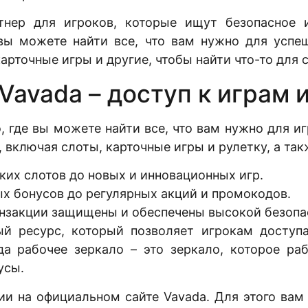
тнер для игроков, которые ищут безопасное 
 вы можете найти все, что вам нужно для успеш
арточные игры и другие, чтобы найти что-то для с
avada – доступ к играм 
, где вы можете найти все, что вам нужно для и
включая слоты, карточные игры и рулетку, а так
ких слотов до новых и инновационных игр.
ых бонусов до регулярных акций и промокодов.
ранзакции защищены и обеспечены высокой безопа
ый ресурс, который позволяет игрокам доступ
да рабочее зеркало – это зеркало, которое ра
усы.
ции на официальном сайте Vavada. Для этого вам