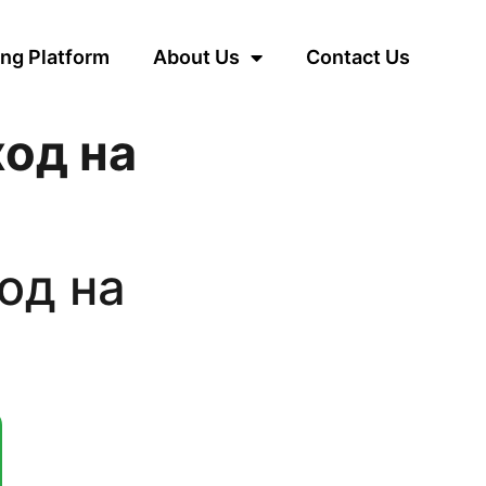
ng Platform
About Us
Contact Us
ход на
од на