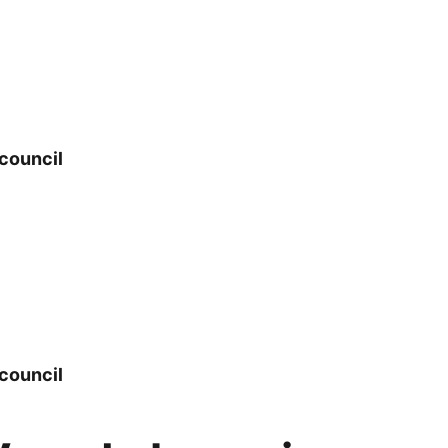
council
council