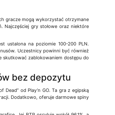
órych gracze mogą wykorzystać otrzymane
 Najczęściej gry stołowe oraz niektóre
est ustalona na poziomie 100-200 PLN.
onusów. Uczestnicy powinni być również
oże skutkować zablokowaniem dostępu do
sów bez depozytu
of Dead” od Play’n GO. Ta gra z egipską
racji. Dodatkowo, oferuje darmowe spiny
grafice. Jej RTP oscyluje wokół 96,1%, a