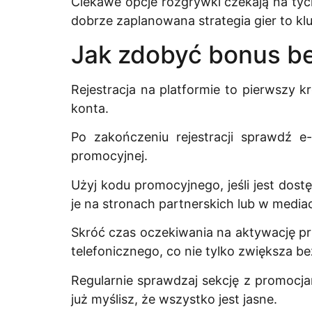
Ciekawe opcje rozgrywki czekają na ty
dobrze zaplanowana strategia gier to k
Jak zdobyć bonus b
Rejestracja na platformie to pierwszy 
konta.
Po zakończeniu rejestracji sprawdź e
promocyjnej.
Użyj kodu promocyjnego, jeśli jest do
je na stronach partnerskich lub w medi
Skróć czas oczekiwania na aktywację pr
telefonicznego, co nie tylko zwiększa b
Regularnie sprawdzaj sekcję z promocja
już myślisz, że wszystko jest jasne.