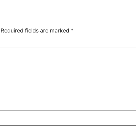
Required fields are marked
*