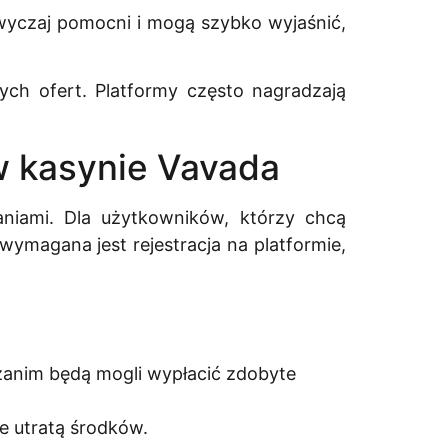
azwyczaj pomocni i mogą szybko wyjaśnić,
ch ofert. Platformy często nagradzają
w kasynie Vavada
niami. Dla użytkowników, którzy chcą
wymagana jest rejestracja na platformie,
zanim będą mogli wypłacić zdobyte
je utratą środków.