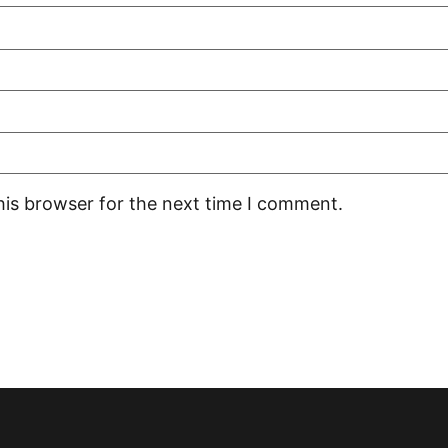
his browser for the next time I comment.