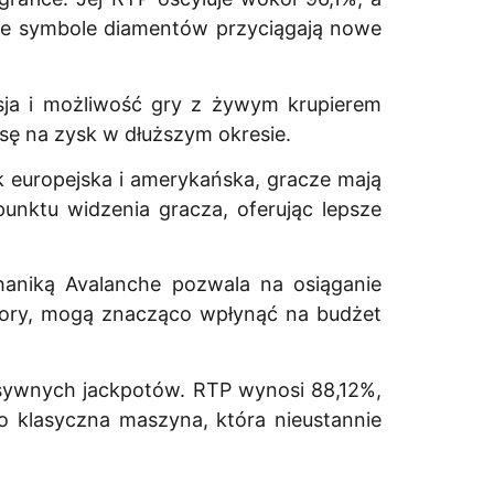
owe symbole diamentów przyciągają nowe
sja i możliwość gry z żywym krupierem
sę na zysk w dłuższym okresie.
k europejska i amerykańska, gracze mają
punktu widzenia gracza, oferując lepsze
haniką Avalanche pozwala na osiąganie
atory, mogą znacząco wpłynąć na budżet
esywnych jackpotów. RTP wynosi 88,12%,
to klasyczna maszyna, która nieustannie