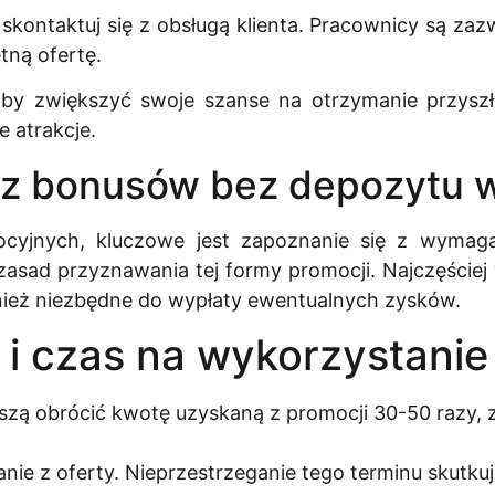
, skontaktuj się z obsługą klienta. Pracownicy są z
tną ofertę.
y zwiększyć swoje szanse na otrzymanie przyszły
e atrakcje.
 z bonusów bez depozytu 
ocyjnych, kluczowe jest zapoznanie się z wymaga
 zasad przyznawania tej formy promocji. Najczęściej 
nież niezbędne do wypłaty ewentualnych zysków.
i czas na wykorzystanie
zą obrócić kwotę uzyskaną z promocji 30-50 razy, 
nie z oferty. Nieprzestrzeganie tego terminu skutku