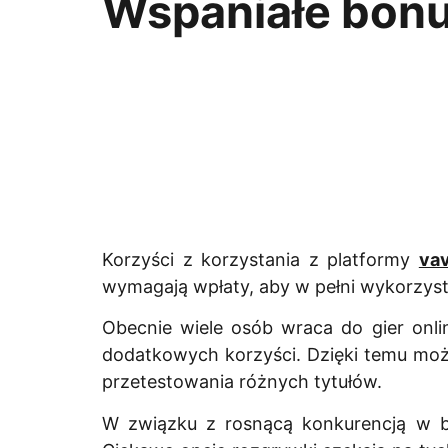
Wspaniałe bonu
Korzyści z korzystania z platformy
va
wymagają wpłaty, aby w pełni wykorzys
Obecnie wiele osób wraca do gier onl
dodatkowych korzyści. Dzięki temu moż
przetestowania różnych tytułów.
W związku z rosnącą konkurencją w b