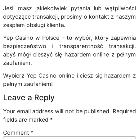
Jeśli masz jakiekolwiek pytania lub wątpliwości
dotyczące transakcji, prosimy o kontakt z naszym
zespłem obsługi klienta.
Yep Casino w Polsce – to wybór, który zapewnia
bezpieczeństwo i transparentność transakcji,
abyś mógł cieszyć się hazardem online z pełnym
zaufaniem.
Wybierz Yep Casino online i ciesz się hazardem z
pełnym zaufaniem!
Leave a Reply
Your email address will not be published.
Required
fields are marked
*
Comment
*