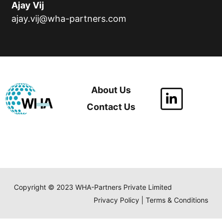
Ajay Vij
ajay.vij@wha-partners.com
About Us
Contact Us
Copyright © 2023 WHA-Partners Private Limited
Privacy Policy | Terms & Conditions