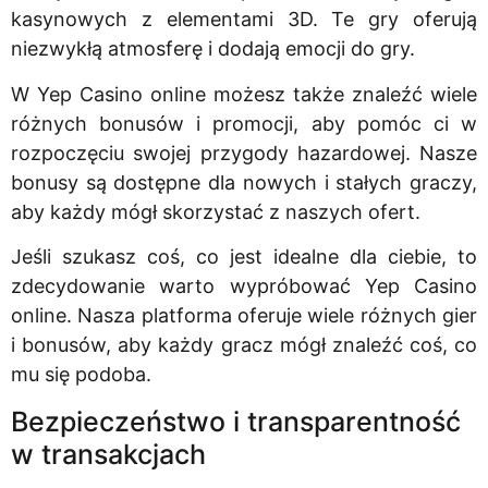
kasynowych z elementami 3D. Te gry oferują
niezwykłą atmosferę i dodają emocji do gry.
W Yep Casino online możesz także znaleźć wiele
różnych bonusów i promocji, aby pomóc ci w
rozpoczęciu swojej przygody hazardowej. Nasze
bonusy są dostępne dla nowych i stałych graczy,
aby każdy mógł skorzystać z naszych ofert.
Jeśli szukasz coś, co jest idealne dla ciebie, to
zdecydowanie warto wypróbować Yep Casino
online. Nasza platforma oferuje wiele różnych gier
i bonusów, aby każdy gracz mógł znaleźć coś, co
mu się podoba.
Bezpieczeństwo i transparentność
w transakcjach