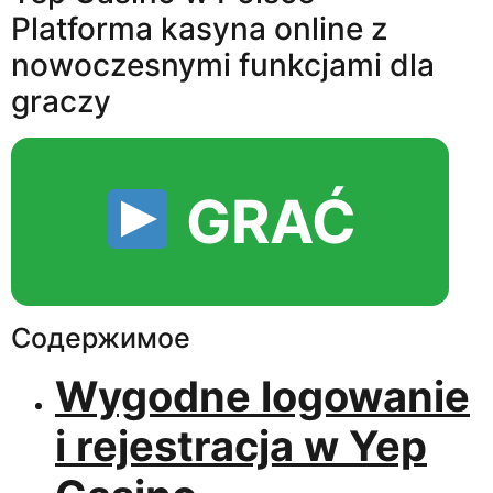
Platforma kasyna online z
nowoczesnymi funkcjami dla
graczy
GRAĆ
Содержимое
Wygodne logowanie
i rejestracja w Yep