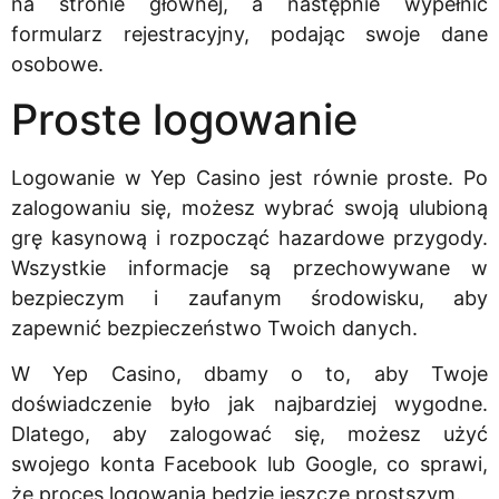
na stronie głównej, a następnie wypełnić
formularz rejestracyjny, podając swoje dane
osobowe.
Proste logowanie
Logowanie w Yep Casino jest równie proste. Po
zalogowaniu się, możesz wybrać swoją ulubioną
grę kasynową i rozpocząć hazardowe przygody.
Wszystkie informacje są przechowywane w
bezpieczym i zaufanym środowisku, aby
zapewnić bezpieczeństwo Twoich danych.
W Yep Casino, dbamy o to, aby Twoje
doświadczenie było jak najbardziej wygodne.
Dlatego, aby zalogować się, możesz użyć
swojego konta Facebook lub Google, co sprawi,
że proces logowania będzie jeszcze prostszym.